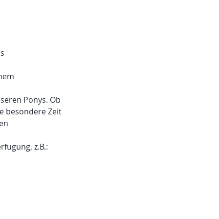
ns
inem
unseren Ponys. Ob
e besondere Zeit
den
rfügung, z.B.: