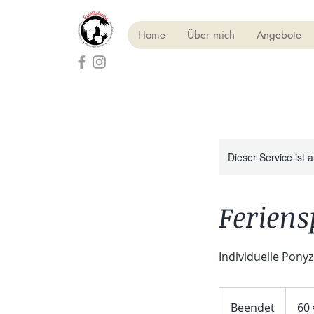
Home
Über mich
Angebote
Dieser Service ist 
Feriens
Individuelle Pony
60
Euro
Beendet
B
60 