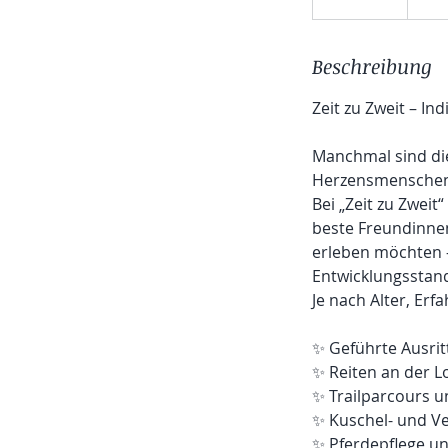
e
e
Beschreibung
n
d
Zeit zu Zweit – In
e
t
Manchmal sind di
Herzensmenschen 
Bei „Zeit zu Zweit
beste Freundinnen
erleben möchten 
Entwicklungsstan
Je nach Alter, Erf
✨ Geführte Ausrit
✨ Reiten an der L
✨ Trailparcours u
✨ Kuschel- und V
✨ Pferdepflege u