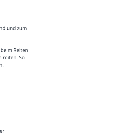
and und zum
n beim Reiten
 reiten. So
n.
er