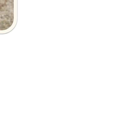
takte zu Ponys aufzubauen.
n Einblicke in dessen
d auf dem Pony.
sregeln.
erdes.
 Elsa-Tag. Je nach Saison
der die Natur erleben.