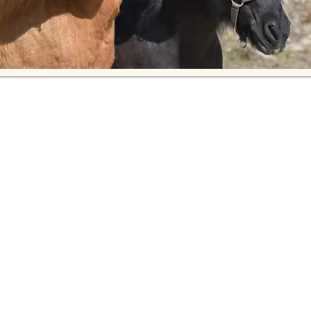
Spielerisch die Welt der Ponys entdecken
agen biete ich Kindern eine einfühlsame Möglichkeit, erste Kon
der den sicheren und respektvollen Umgang mit dem Tier, erhalte
d Lebensweise und machen erste Bewegungserfahrungen mit un
Was erwartet Ihr Kind?
isches Kennenlernen der Pferdepflege und grundlegender Umgang
chtung und Verstehen der Körpersprache und Bedürfnisse des Pf
Erste Übungen im Führen und Reiten
Kreative und thematische Elemente passend zur Jahreszeit.
nd thematisch gestaltet – z. B. als Bibi und Tina- Tag oder Anna &
ementage an, bei denen wir gemeinsam wandern, basteln, reiten o