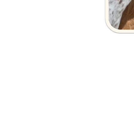
Mit meinen Pony-Erlebnist
Dabei lernen die Kin
Bedürfnisse un
Spieler
Beoba
Die Pony-Erlebnistage si
biete ich passende Th